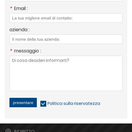
*
Email :
azienda :
*
messaggio :
presentare
Politica sulla riservatezza
INDIRIZZO